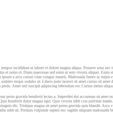
d tempor incididunt ut labore et dolore magna aliqua. Posuere urna nec 
ctus et netus et. Diam maecenas sed enim ut sem viverra aliquet. Enim si
ula ipsum a arcu cursus vitae congue mauris. Malesuada fames ac turpis e
sodales neque sodales ut. Libero justo laoreet sit amet cursus sit amet d
s proin. Amet nisl suscipit adipiscing bibendum est. Cursus metus aliqua
nar proin gravida hendrerit lectus a. Imperdiet dui accumsan sit amet null
Quis hendrerit dolor magna eget. Quis viverra nibh cras pulvinar mattis
agnis dis. Tristique magna sit amet purus gravida quis blandit. Arcu vi
tudin nibh sit. Pretium vulputate sapien nec sagittis aliquam malesuada b