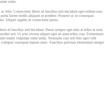
putate enim.
 ac felis. Consectetur libero id faucibus nisl tincidunt eget nullam non.
i porta lorem mollis aliquam ut porttitor. Posuere ac ut consequat
. Aliquet sagittis id consectetur purus.
ro id faucibus nisl tincidunt. Purus semper eget duis at tellus at urna
erdiet sed. Ut sem viverra aliquet eget sit amet tellus cras. Fermentum
amet mattis vulputate enim nulla. Venenatis cras sed felis eget velit
met volutpat consequat mauris nunc. Faucibus pulvinar elementum integer