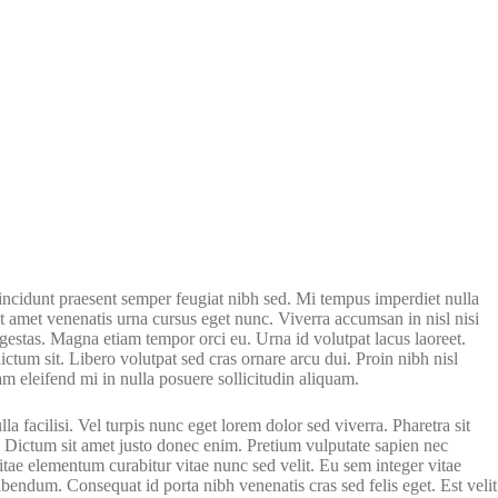
tincidunt praesent semper feugiat nibh sed. Mi tempus imperdiet nulla
t amet venenatis urna cursus eget nunc. Viverra accumsan in nisl nisi
gestas. Magna etiam tempor orci eu. Urna id volutpat lacus laoreet.
ictum sit. Libero volutpat sed cras ornare arcu dui. Proin nibh nisl
m eleifend mi in nulla posuere sollicitudin aliquam.
a facilisi. Vel turpis nunc eget lorem dolor sed viverra. Pharetra sit
. Dictum sit amet justo donec enim. Pretium vulputate sapien nec
tae elementum curabitur vitae nunc sed velit. Eu sem integer vitae
ibendum. Consequat id porta nibh venenatis cras sed felis eget. Est velit