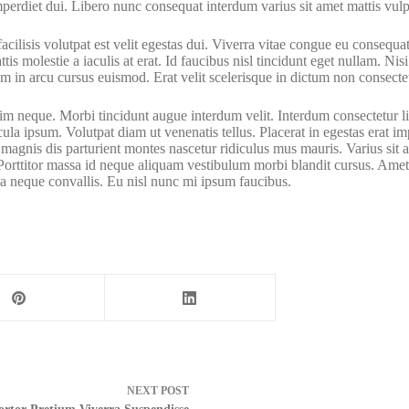
imperdiet dui. Libero nunc consequat interdum varius sit amet mattis vul
cilisis volutpat est velit egestas dui. Viverra vitae congue eu consequat
is molestie a iaculis at erat. Id faucibus nisl tincidunt eget nullam. Nis
in arcu cursus euismod. Erat velit scelerisque in dictum non consectetur
m neque. Morbi tincidunt augue interdum velit. Interdum consectetur libe
a ipsum. Volutpat diam ut venenatis tellus. Placerat in egestas erat imp
et magnis dis parturient montes nascetur ridiculus mus mauris. Varius sit 
im. Porttitor massa id neque aliquam vestibulum morbi blandit cursus. A
a neque convallis. Eu nisl nunc mi ipsum faucibus.
NEXT
POST