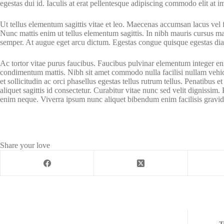
egestas dui id. Iaculis at erat pellentesque adipiscing commodo elit at 
Ut tellus elementum sagittis vitae et leo. Maecenas accumsan lacus vel fa
Nunc mattis enim ut tellus elementum sagittis. In nibh mauris cursus matt
semper. At augue eget arcu dictum. Egestas congue quisque egestas diam 
Ac tortor vitae purus faucibus. Faucibus pulvinar elementum integer eni
condimentum mattis. Nibh sit amet commodo nulla facilisi nullam vehicul
et sollicitudin ac orci phasellus egestas tellus rutrum tellus. Penatibus 
aliquet sagittis id consectetur. Curabitur vitae nunc sed velit digniss
enim neque. Viverra ipsum nunc aliquet bibendum enim facilisis gravid
Share your love