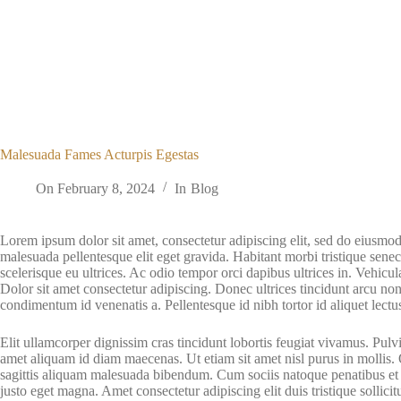
Malesuada Fames Acturpis Egestas
On
February 8, 2024
In
Blog
Lorem ipsum dolor sit amet, consectetur adipiscing elit, sed do eiusmo
malesuada pellentesque elit eget gravida. Habitant morbi tristique sene
scelerisque eu ultrices. Ac odio tempor orci dapibus ultrices in. Vehic
Dolor sit amet consectetur adipiscing. Donec ultrices tincidunt arcu non 
condimentum id venenatis a. Pellentesque id nibh tortor id aliquet lectu
Elit ullamcorper dignissim cras tincidunt lobortis feugiat vivamus. Pulvi
amet aliquam id diam maecenas. Ut etiam sit amet nisl purus in mollis. 
sagittis aliquam malesuada bibendum. Cum sociis natoque penatibus et m
justo eget magna. Amet consectetur adipiscing elit duis tristique sollici